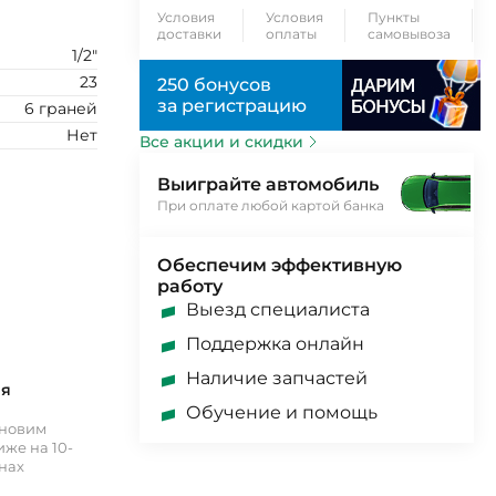
Условия
Условия
Пункты
доставки
оплаты
самовывоза
1/2"
23
250 бонусов
за регистрацию
6 граней
Нет
Все акции и скидки
Выиграйте автомобиль
При оплате любой картой банка
Обеспечим эффективную
работу
Выезд специалиста
Поддержка онлайн
Наличие запчастей
ия
Обучение и помощь
ановим
же на 10-
инах