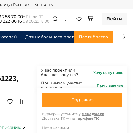
ститут Россвик
Контакты
3 288 70 00
с ПН по ПТ
Войти
0 222 86 16
с 9.00 до 18.00
мателей
Для небольшого предприятия
Партнёрство
Для федераль
У вас проект или
Хочу цену ниже
большая закупка?
1223,
Принимаем участие
Приглашение
в тендерах
Под заказ
Курьер — уточните у
менеджера
Доставка ТК —
по тарифам ТК
 описанию
Нет в наличии