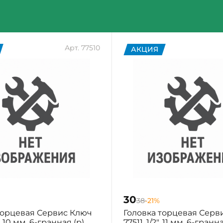
Арт. 77510
АКЦИЯ
30
38
-21%
торцевая Сервис Ключ
Головка торцевая Серв
", 10 мм, 6-гранная (р)
77511, 1/2", 11 мм, 6-гранн