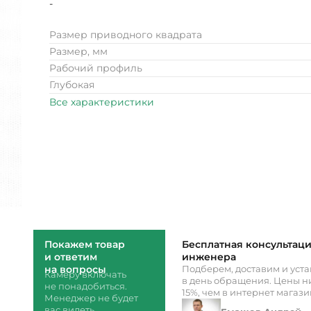
-
Размер приводного квадрата
Размер, мм
Рабочий профиль
Глубокая
Все характеристики
Покажем товар
Бесплатная консультац
и ответим
инженера
на вопросы
Подберем, доставим и уст
Камеру включать
в день обращения. Цены ни
не понадобиться.
15%, чем в интернет магаз
Менеджер не будет
вас видеть.