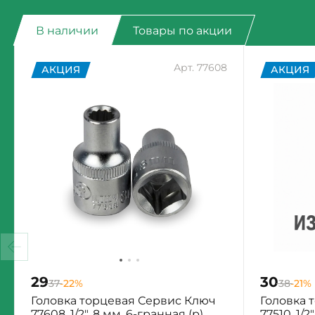
В наличии
Товары по акции
Арт. 77608
АКЦИЯ
АКЦИЯ
29
30
37
-22%
38
-21%
Головка торцевая Сервис Ключ
Головка 
77608, 1/2", 8 мм, 6-гранная (р)
77510, 1/2