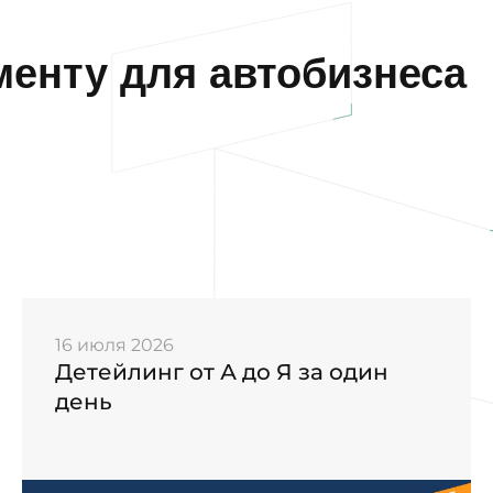
енту для автобизнеса
16 июля 2026
Детейлинг от А до Я за один
день