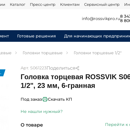
нии
Каталог
Пресс-центр
Клиентам
Сервисный центр
Ин
8 34
info@rossvikpro.ru
8 80
мент
Готовые решения
Для начинающих предприни
цевые
Головки торцевые
Головки торцевые 1/2"
Поделиться
Арт. S061223
.
Головка торцевая ROSSVIK S06
1/2", 23 мм, 6-гранная
Скачать КП
Под заказ
Не нашли нужный?
Перейти к
О товаре