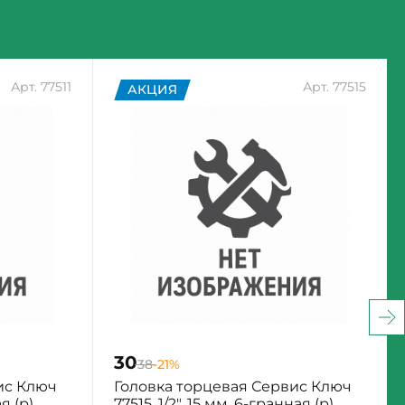
Арт. 77511
Арт. 77515
АКЦИЯ
30
38
-21%
ис Ключ
Головка торцевая Сервис Ключ
ая (р)
77515, 1/2", 15 мм, 6-гранная (р)