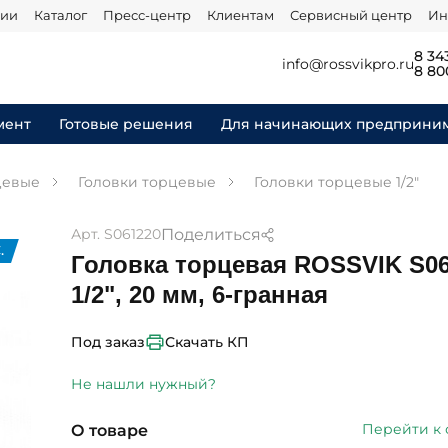
нии
Каталог
Пресс-центр
Клиентам
Сервисный центр
Ин
8 34
info@rossvikpro.ru
8 80
мент
Готовые решения
Для начинающих предприни
цевые
Головки торцевые
Головки торцевые 1/2"
Поделиться
Арт. S061220
.
Головка торцевая ROSSVIK S06
1/2", 20 мм, 6-гранная
Скачать КП
Под заказ
Не нашли нужный?
Перейти к
О товаре