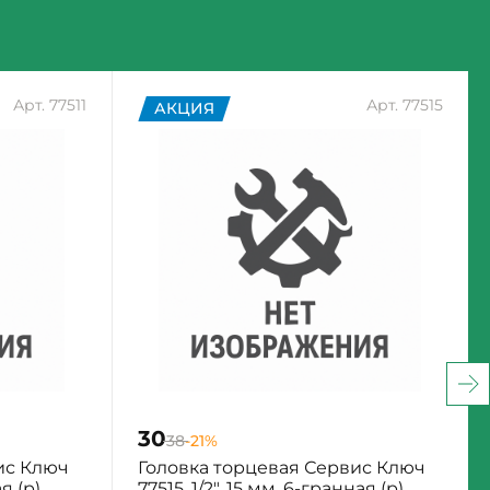
Арт. 77511
Арт. 77515
АКЦИЯ
30
38
-21%
ис Ключ
Головка торцевая Сервис Ключ
ая (р)
77515, 1/2", 15 мм, 6-гранная (р)