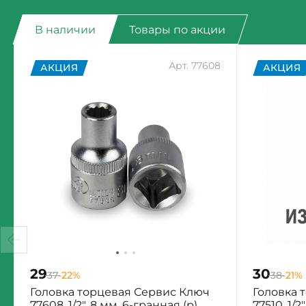
В наличии
Товары по акции
Арт. 77608
АКЦИЯ
АКЦИЯ
29
30
37
-22%
38
-21%
Головка торцевая Сервис Ключ
Головка 
77608, 1/2", 8 мм, 6-гранная (р)
77510, 1/2