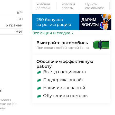
Условия
Условия
Пункты
доставки
оплаты
самовывоза
1/2"
20
250 бонусов
за регистрацию
6 граней
Нет
Все акции и скидки
Выиграйте автомобиль
При оплате любой картой банка
Обеспечим эффективную
работу
Выезд специалиста
Поддержка онлайн
Наличие запчастей
ия
Обучение и помощь
ановим
же на 10-
инах