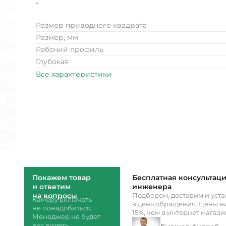
-
Размер приводного квадрата
Размер, мм
Рабочий профиль
Глубокая
Все характеристики
Покажем товар
Бесплатная консультац
и ответим
инженера
на вопросы
Подберем, доставим и уст
Камеру включать
в день обращения. Цены ни
не понадобиться.
15%, чем в интернет магаз
Менеджер не будет
вас видеть.