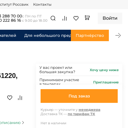
ститут Россвик
Контакты
3 288 70 00
с ПН по ПТ
Войти
0 222 86 16
с 9.00 до 18.00
мателей
Для небольшого предприятия
Партнёрство
Для федераль
У вас проект или
Хочу цену ниже
большая закупка?
1220,
Принимаем участие
Приглашение
в тендерах
Под заказ
Курьер — уточните у
менеджера
Доставка ТК —
по тарифам ТК
 описанию
Нет в наличии