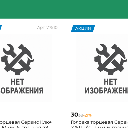
Арт. 77510
АКЦИЯ
30
38
-21%
торцевая Сервис Ключ
Головка торцевая Серв
", 10 мм, 6-гранная (р)
77511, 1/2", 11 мм, 6-гранн