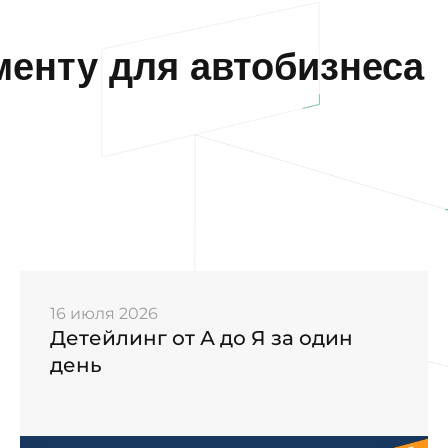
енту для автобизнеса
16 июля 2026
Детейлинг от А до Я за один
день