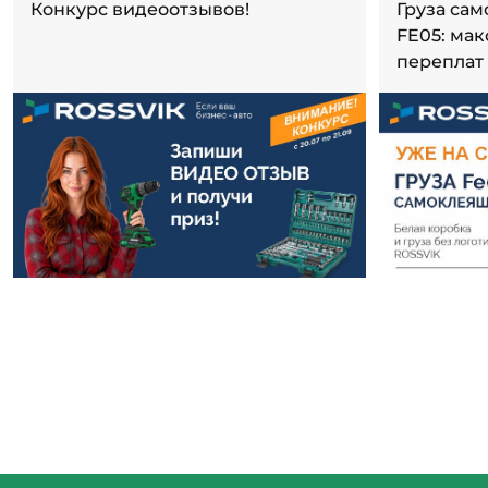
Конкурс видеоотзывов!
Груза са
FE05: ма
переплат