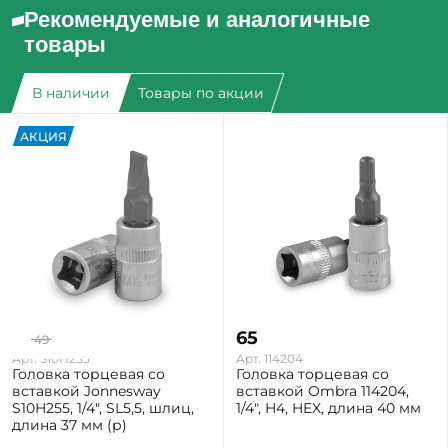
Рекомендуемые и аналогичные
товары
В наличии
Товары по акции
АКЦИЯ
39
65
49
-20%
Арт. S10H255
Арт. 114204
Головка торцевая со
Головка торцевая со
вставкой Jonnesway
вставкой Ombra 114204,
S10H255, 1/4", SL5,5, шлиц,
1/4", H4, HEX, длина 40 мм
длина 37 мм (р)
Екатеринбург: Мало