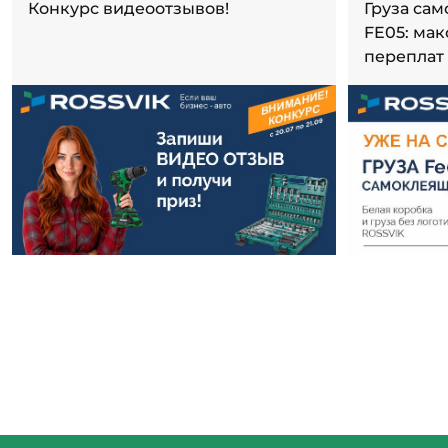
Конкурс видеоотзывов!
Груза са
FE05: ма
переплат