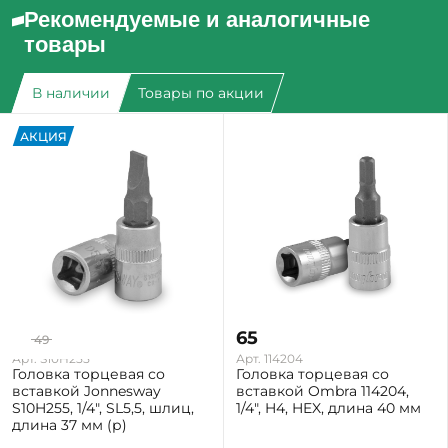
Рекомендуемые и аналогичные
товары
В наличии
Товары по акции
АКЦИЯ
39
65
49
-20%
Арт. S10H255
Арт. 114204
Головка торцевая со
Головка торцевая со
вставкой Jonnesway
вставкой Ombra 114204,
S10H255, 1/4", SL5,5, шлиц,
1/4", H4, HEX, длина 40 мм
длина 37 мм (р)
Екатеринбург: Мало