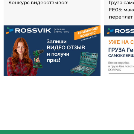
Конкурс видеоотзывов!
Груза са
FE05: ма
переплат