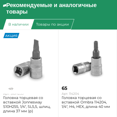
Рекомендуемые и аналогичные
товары
В наличии
Товары по акции
АКЦИЯ
39
65
49
-20%
Арт. S10H255
Арт. 114204
Головка торцевая со
Головка торцевая со
вставкой Jonnesway
вставкой Ombra 114204,
S10H255, 1/4", SL5,5, шлиц,
1/4", H4, HEX, длина 40 мм
длина 37 мм (р)
Екатеринбург: Мало