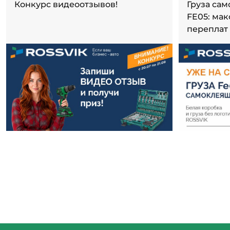
Конкурс видеоотзывов!
Груза са
FE05: ма
переплат