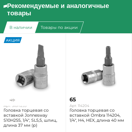
Рекомендуемые и аналогичные
товары
В наличии
Товары по акции
АКЦИЯ
39
65
49
-20%
Арт. S10H255
Арт. 114204
Головка торцевая со
Головка торцевая со
вставкой Jonnesway
вставкой Ombra 114204,
S10H255, 1/4", SL5,5, шлиц,
1/4", H4, HEX, длина 40 мм
длина 37 мм (р)
Екатеринбург: Мало