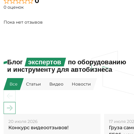
0
0 оценок
Пока нет отзывов
Блог
экспертов
по оборудованию
и инструменту для автобизнеса
Все
Статьи
Видео
Новости
20 июля 2026
17 июля 20
Конкурс видеоотзывов!
Груза са