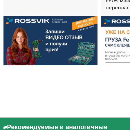
FE05: ма
переплат
Рекомендуемые и аналогичные