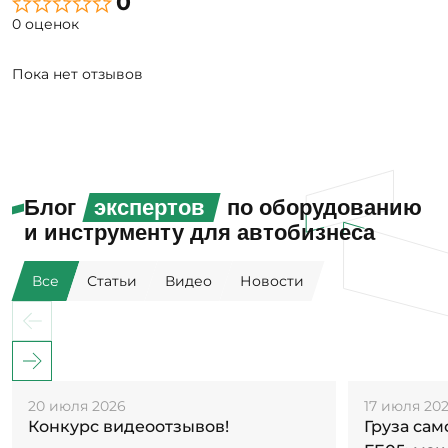
0
0 оценок
Пока нет отзывов
Блог
экспертов
по оборудованию
и инструменту для автобизнеса
Все
Статьи
Видео
Новости
20 июля 2026
17 июля 20
Конкурс видеоотзывов!
Груза са