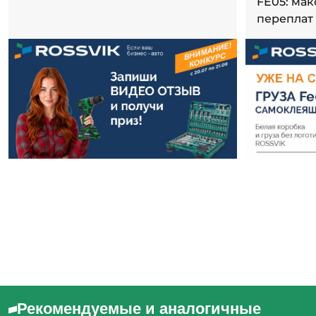
FE05: ма
переплат
Рекомендуемые и аналогичные