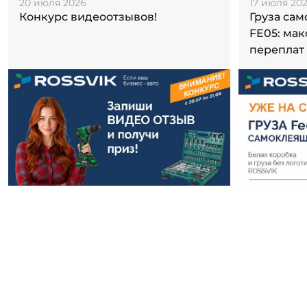
20 июля 2026
17 июля 20
Конкурс видеоотзывов!
Груза са
FE05: ма
переплат