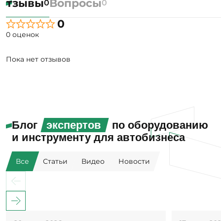
Отзывы
Вопросы
0
0
0
0 оценок
Пока нет отзывов
Блог
экспертов
по оборудованию
и инструменту для автобизнеса
Все
Статьи
Видео
Новости