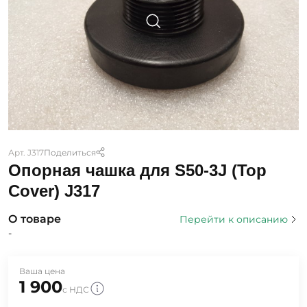
Арт. J317
Поделиться
Опорная чашка для S50-3J (Top
Cover) J317
О товаре
Перейти к описанию
-
Ваша цена
1 900
с НДС