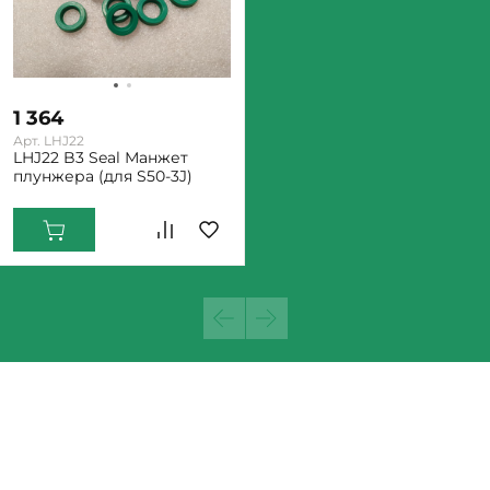
1 364
Арт. LHJ22
LHJ22 B3 Seal Манжет
плунжера (для S50-3J)