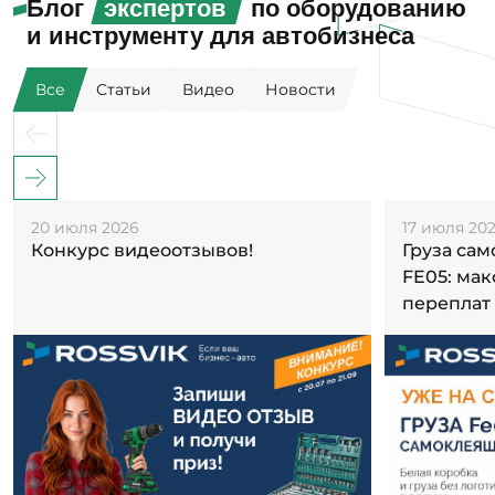
Блог
экспертов
по оборудованию
и инструменту для автобизнеса
Все
Статьи
Видео
Новости
20 июля 2026
17 июля 20
Конкурс видеоотзывов!
Груза са
FE05: ма
переплат