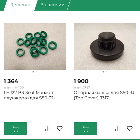
Дешевле
В наличии
1 364
1 900
Арт. LHJ22
Арт. J317
LHJ22 B3 Seal Манжет
Опорная чашка для S50-3J
плунжера (для S50-3J)
(Top Cover) J317