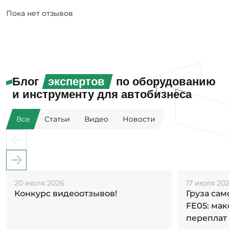
Пока нет отзывов
Блог
экспертов
по оборудованию
и инструменту для автобизнеса
Все
Статьи
Видео
Новости
20 июля 2026
17 июля 20
Конкурс видеоотзывов!
Груза са
FE05: ма
переплат