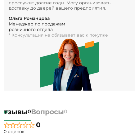
прослужит долгие годы. Могу организовать
доставку до дверей вашего предприятия.
Ольга Романцова
Менеджер по продажам
розничного отдела
* Консультация не обязывает вас к покупке
Отзывы
Вопросы
0
0
0
0 оценок