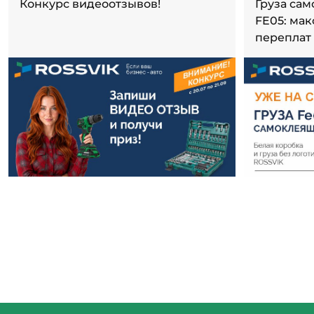
Конкурс видеоотзывов!
Груза са
FE05: ма
переплат