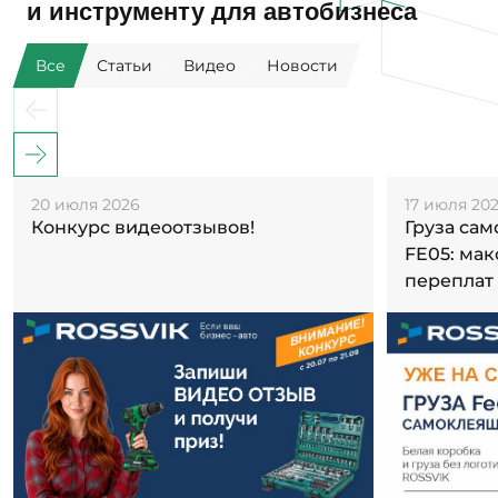
и инструменту для автобизнеса
Все
Статьи
Видео
Новости
20 июля 2026
17 июля 20
Конкурс видеоотзывов!
Груза са
FE05: ма
переплат