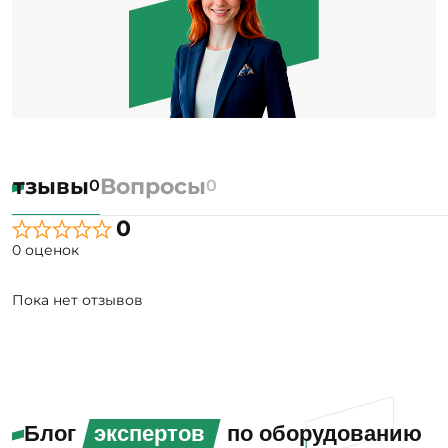
Отзывы
Вопросы
0
0
0
0 оценок
Пока нет отзывов
Блог
экспертов
по оборудованию