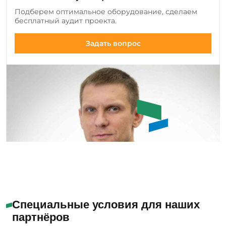
добавляем новые позиции оборудования и
Подберем оптимальное оборудование, сделаем
инструмента, а также совершенствуем
бесплатный аудит проекта.
существующие модели.
Задать вопрос
Емашов Андрей
Помогу с выбором
Специальные условия для наших
партнёров