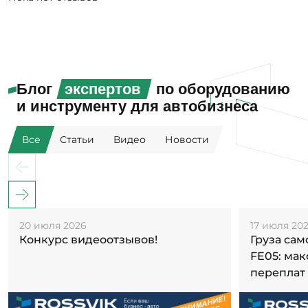
Блог
экспертов
по оборудованию
и инструменту для автобизнеса
Все
Статьи
Видео
Новости
20 июля 2026
17 июля 20
Конкурс видеоотзывов!
Груза са
FE05: ма
переплат