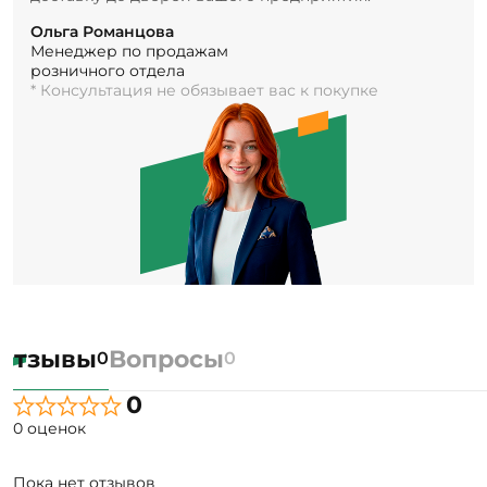
Ольга Романцова
Менеджер по продажам
розничного отдела
* Консультация не обязывает вас к покупке
Отзывы
Вопросы
0
0
0
0 оценок
Пока нет отзывов