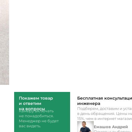
Покажем товар
Бесплатная консультац
и ответим
инженера
на вопросы
Подберем, доставим и уст
Камеру включать
в день обращения. Цены ни
не понадобиться.
15%, чем в интернет магаз
Менеджер не будет
вас видеть.
Емашов Андрей
Помогу с выбором