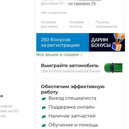
Доставка ТК —
по тарифам ТК
Нет в наличии
Условия
Условия
Пункты
доставки
оплаты
самовывоза
250 бонусов
за регистрацию
Все акции и скидки
Выиграйте автомобиль
При оплате любой картой банка
Обеспечим эффективную
работу
ия
Выезд специалиста
ановим
Поддержка онлайн
же на 10-
Наличие запчастей
инах
Обучение и помощь