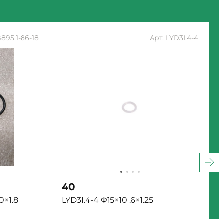
895.1-86-18
Арт. LYD3I.4-4
40
0×1.8
LYD3I.4-4 Φ15×10 .6×1.25