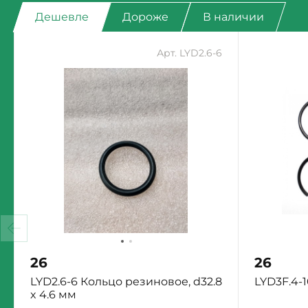
Дешевле
Дороже
В наличии
Арт. LYD2.6-6
26
26
LYD2.6-6 Кольцо резиновое, d32.8
LYD3F.4-
x 4.6 мм