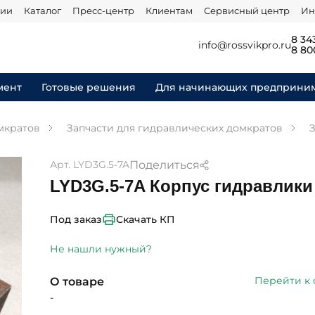
нии
Каталог
Пресс-центр
Клиентам
Сервисный центр
Ин
8 34
info@rossvikpro.ru
8 80
мент
Готовые решения
Для начинающих предприни
мкратов
Запчасти для гидравлических домкратов
З
Поделиться
Арт. LYD3G.5-7A
LYD3G.5-7A Корпус гидравлики
Скачать КП
Под заказ
Не нашли нужный?
Перейти к
О товаре
-