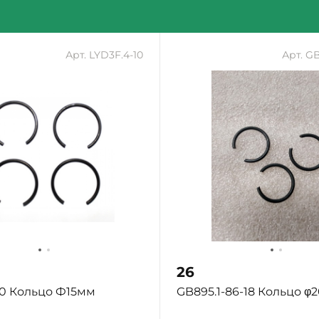
Арт. LYD3F.4-10
Арт. GB
26
10 Кольцо Ф15мм
GB895.1-86-18 Кольцо φ2