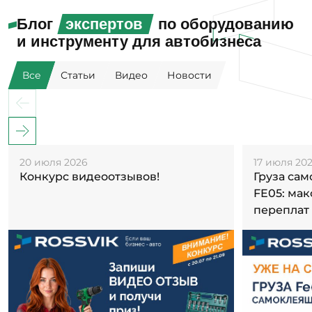
Блог
экспертов
по оборудованию
и инструменту для автобизнеса
Все
Статьи
Видео
Новости
20 июля 2026
17 июля 20
Конкурс видеоотзывов!
Груза са
FE05: ма
переплат