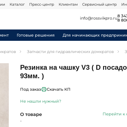
нии
Каталог
Пресс-центр
Клиентам
Сервисный центр
Ин
8 34
info@rossvikpro.ru
8 80
мент
Готовые решения
Для начинающих предприни
мкратов
Запчасти для гидравлических домкратов
Резинка на чашку V3 ( D посад
93мм. )
Скачать КП
Под заказ
Не нашли нужный?
Перейти к
О товаре
-