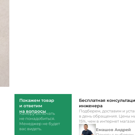
Покажем товар
Бесплатная консультац
и ответим
инженера
на вопросы
Подберем, доставим и уст
Камеру включать
в день обращения. Цены ни
не понадобиться.
15%, чем в интернет магаз
Менеджер не будет
вас видеть.
Емашов Андрей
Помогу с выбором