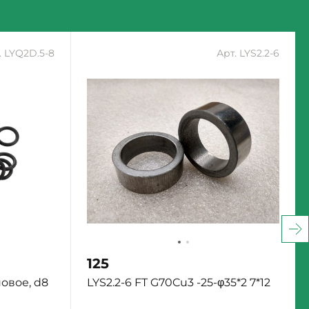
. LYQ2D.5-8
Арт. LYS2.2-6
125
овое, d8
LYS2.2-6 FT G70Cu3 -25-φ35*2 7*12