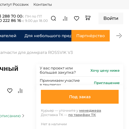
ститут Россвик
Контакты
3 288 70 00
с ПН по ПТ
Войти
0 222 86 16
с 9.00 до 18.00
мателей
Для небольшого предприятия
Партнёрство
Для федераль
Запчасти для домкрата ROSSVIK V3
очный
У вас проект или
Хочу цену ниже
большая закупка?
Принимаем участие
Приглашение
в тендерах
Под заказ
Курьер — уточните у
менеджера
Доставка ТК —
по тарифам ТК
 описанию
Нет в наличии