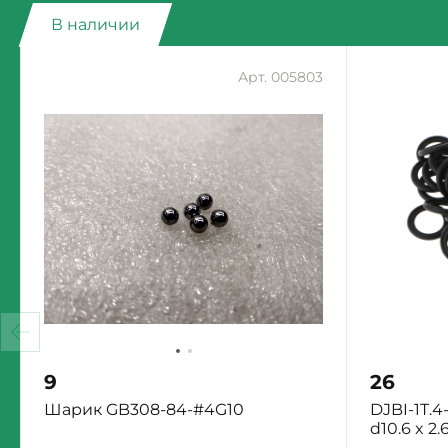
В наличии
Арт. 005803
9
26
Шарик GB308-84-#4G10
DJBI-1T.4
d10.6 x 2