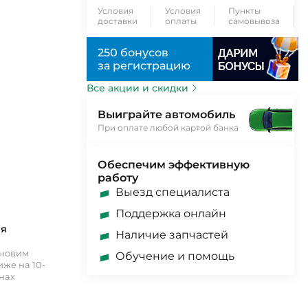
Условия
Условия
Пункты
доставки
оплаты
самовывоза
250 бонусов
за регистрацию
Все акции и скидки
Выиграйте автомобиль
При оплате любой картой банка
Обеспечим эффективную
работу
Выезд специалиста
Поддержка онлайн
ия
Наличие запчастей
ановим
Обучение и помощь
же на 10-
инах