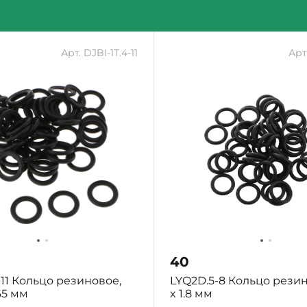
Арт. DJBI-1T.4-11
Арт
40
-11 Кольцо резиновое,
LYQ2D.5-8 Кольцо резин
.65 мм
x 1.8 мм