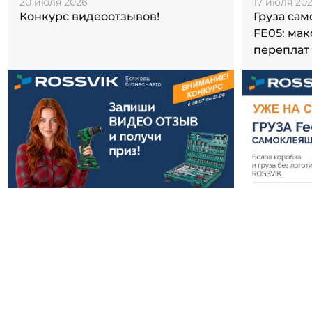
20 июля 2026
17 июля 20
Конкурс видеоотзывов!
Груза са
FE05: ма
переплат