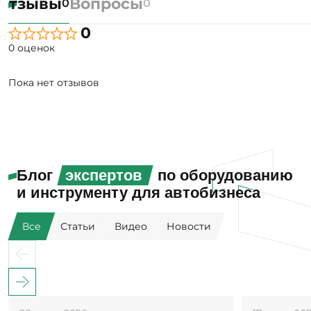
Отзывы
Вопросы
0
0
0
0 оценок
Пока нет отзывов
Блог
экспертов
по оборудованию
и инструменту для автобизнеса
Все
Статьи
Видео
Новости