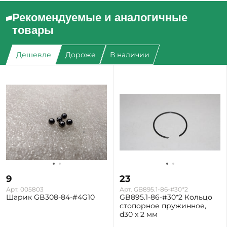
Рекомендуемые и аналогичные
товары
Дешевле
Дороже
В наличии
9
23
Арт. 005803
Арт. GB895.1-86-#30*2
Шарик GB308-84-#4G10
GB895.1-86-#30*2 Кольцо
стопорное пружинное,
d30 x 2 мм
Екатеринбург: Много