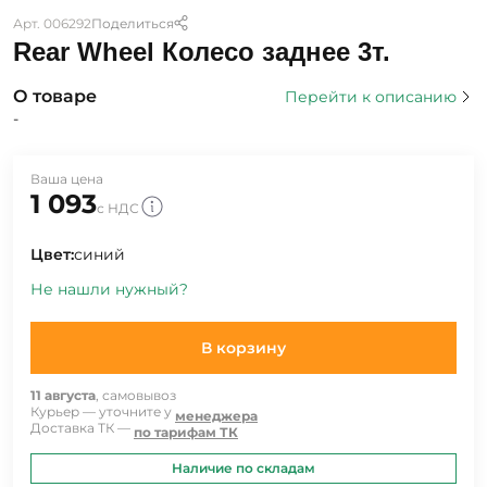
Арт. 006292
Поделиться
Rear Wheel Колесо заднее 3т.
О товаре
Перейти к описанию
-
Ваша цена
1 093
с НДС
Цвет:
синий
Не нашли нужный?
В корзину
11 августа
, самовывоз
Курьер — уточните у
менеджера
Доставка ТК —
по тарифам ТК
Наличие по складам