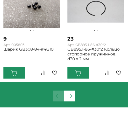
9
23
Арт. 005803
Арт. GB895.1-86-#30*2
Шарик GB308-84-#4G10
GB895.1-86-#30*2 Кольцо
стопорное пружинное,
d30 x 2 мм
Екатеринбург: Много