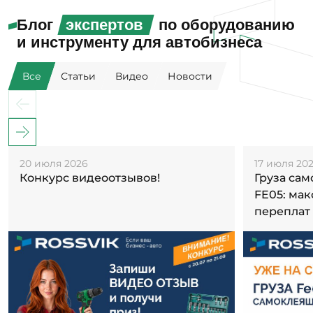
Блог
экспертов
по оборудованию
и инструменту для автобизнеса
Все
Статьи
Видео
Новости
20 июля 2026
17 июля 20
Конкурс видеоотзывов!
Груза са
FE05: ма
переплат