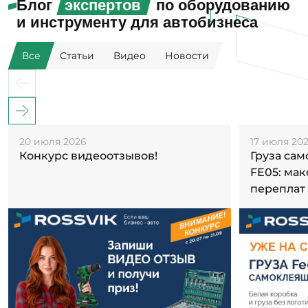
Блог
экспертов
по оборудованию
и инструменту для автобизнеса
Все
Статьи
Видео
Новости
20 июля 2026
17 июля 20
Конкурс видеоотзывов!
Груза са
FE05: ма
переплат