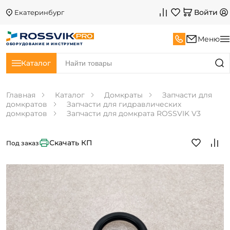
Войти
Екатеринбург
Меню
ОБОРУДОВАНИЕ И ИНСТРУМЕНТ
Каталог
Главная
Каталог
Домкраты
Запчасти для
домкратов
Запчасти для гидравлических
домкратов
Запчасти для домкрата ROSSVIK V3
Скачать КП
Под заказ