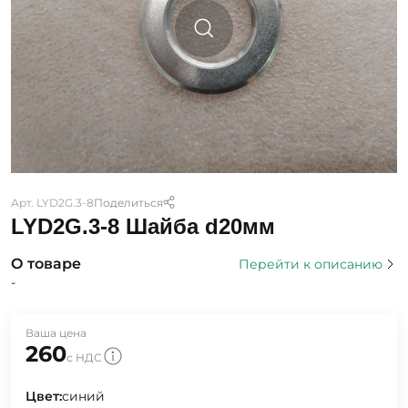
Арт. LYD2G.3-8
Поделиться
LYD2G.3-8 Шайба d20мм
О товаре
Перейти к описанию
-
Ваша цена
260
с НДС
Цвет:
синий