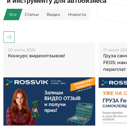
и инструменту для автобизнеса
Все
Статьи
Видео
Новости
20 июля 2026
17 июля 20
Конкурс видеоотзывов!
Груза са
FE05: ма
переплат