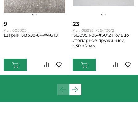
9
23
Арт. 005803
Арт. GB895.1-86-#30*2
Шарик GB308-84-#4G10
GB895.1-86-#30*2 Кольцо
стопорное пружинное,
d30 x 2 мм
Екатеринбург: Много