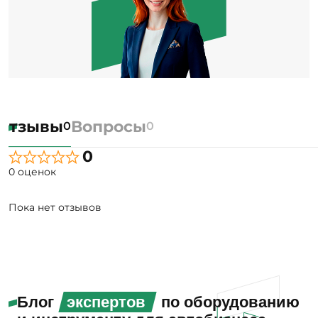
Отзывы
Вопросы
0
0
0
0 оценок
Пока нет отзывов
Блог
экспертов
по оборудованию