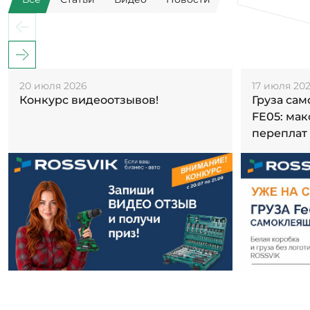
20 июля 2026
17 июля 20
Конкурс видеоотзывов!
Груза са
FE05: ма
переплат