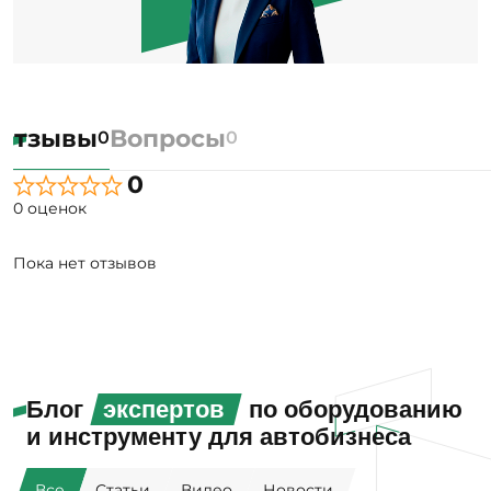
Отзывы
Вопросы
0
0
0
0 оценок
Пока нет отзывов
Блог
экспертов
по оборудованию
и инструменту для автобизнеса
Все
Статьи
Видео
Новости