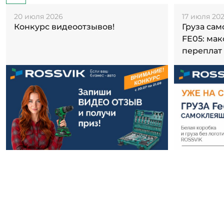
20 июля 2026
17 июля 20
Конкурс видеоотзывов!
Груза са
FE05: ма
переплат