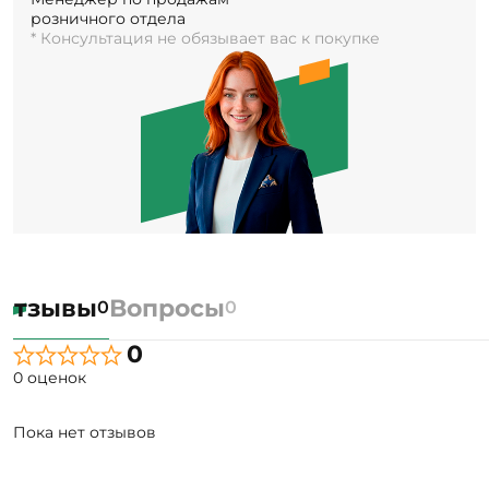
розничного отдела
* Консультация не обязывает вас к покупке
Отзывы
Вопросы
0
0
0
0 оценок
Пока нет отзывов