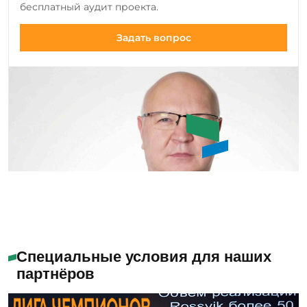
бесплатный аудит проекта.
существующие модели.
Задать вопрос
Алабужев Игорь
Александрович
Специальные условия для наших
партнёров