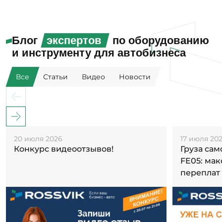
Блог
экспертов
по оборудованию
и инструменту для автобизнеса
Все
Статьи
Видео
Новости
20 июля 2026
17 июля 20
Конкурс видеоотзывов!
Груза са
FE05: ма
переплат