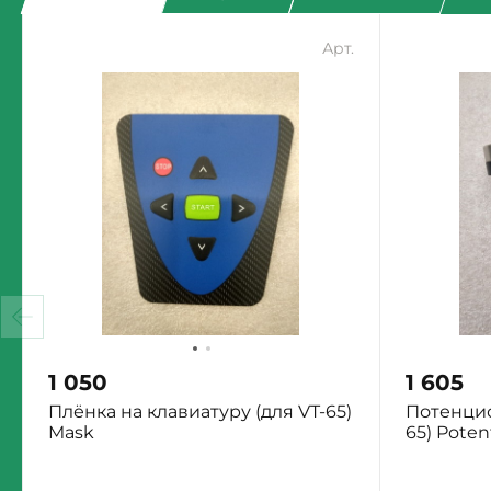
Арт.
1 050
1 605
Плёнка на клавиатуру (для VT-65)
Потенцио
Mask
65) Poten