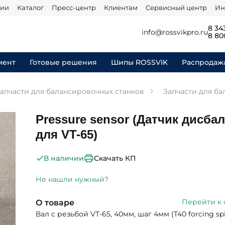
нии
Каталог
Пресс-центр
Клиентам
Сервисный центр
Ин
8 34
info@rossvikpro.ru
8 80
мент
Готовые решения
Шипы ROSSVIK
Распродаж
апчасти для балансировочных станков
Запчасти для ба
Pressure sensor (Датчик дисба
для VT-65)
Скачать КП
В наличии
Не нашли нужный?
Перейти к
О товаре
Вал с резьбой VT-65, 40мм, шаг 4мм (T40 forcing sp