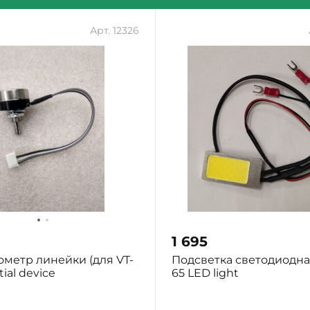
Арт. 12326
1 695
метр линейки (для VT-
Подсветка светодиодная
tial device
65 LED light