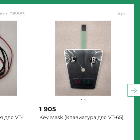
Арт. 015883
Арт.
1 905
 для VT-
Key Mask (Клавиатура для VT-65)