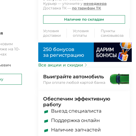
Курьер — уточните у
менеджера
Доставка ТК —
по тарифам ТК
Наличие по складам
Условия
Условия
Пункты
ия
доставки
оплаты
самовывоза
ановим
же на 10-
250 бонусов
инах
за регистрацию
Все акции и скидки
ьевич
Выиграйте автомобиль
ку
При оплате любой картой банка
Обеспечим эффективную
работу
Выезд специалиста
Поддержка онлайн
Наличие запчастей