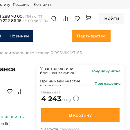
ститут Россвик
Контакты
3 288 70 00
с ПН по ПТ
Войти
0 222 86 16
с 9.00 до 18.00
а
Новинки
Партнёрство
лансировочного станка ROSSVIK VT-65
ланса
У вас проект или
Хочу цену ниже
большая закупка?
Принимаем участие
Приглашение
в тендерах
Ваша цена
4 243
с НДС
В корзину
 описанию
indle)
9 августа
, самовывоз