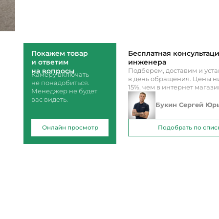
Покажем товар
Бесплатная консультац
и ответим
инженера
на вопросы
Подберем, доставим и уст
Камеру включать
в день обращения. Цены ни
не понадобиться.
15%, чем в интернет магаз
Менеджер не будет
вас видеть.
Букин Сергей Юр
Онлайн просмотр
Подобрать по спис