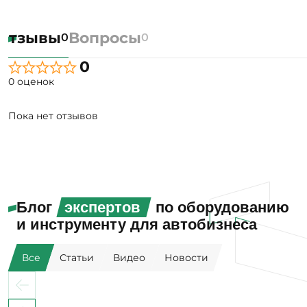
Отзывы
Вопросы
0
0
0
0 оценок
Пока нет отзывов
Блог
экспертов
по оборудованию
и инструменту для автобизнеса
Все
Статьи
Видео
Новости