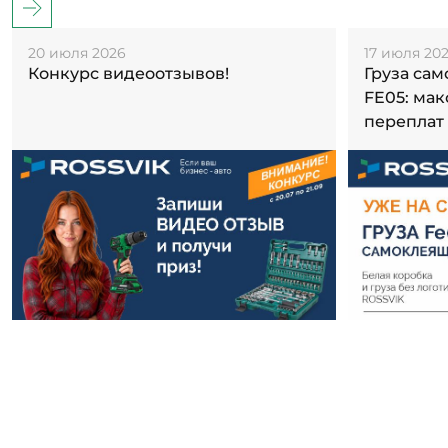
20 июля 2026
17 июля 20
Конкурс видеоотзывов!
Груза са
FE05: ма
переплат