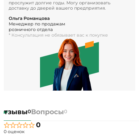
прослужит долгие годы. Могу организовать
доставку до дверей вашего предприятия.
Ольга Романцова
Менеджер по продажам
розничного отдела
* Консультация не обязывает вас к покупке
Отзывы
Вопросы
0
0
0
0 оценок