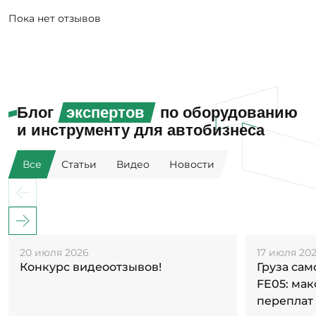
Пока нет отзывов
Блог
экспертов
по оборудованию
и инструменту для автобизнеса
Все
Статьи
Видео
Новости
20 июля 2026
17 июля 20
Конкурс видеоотзывов!
Груза са
FE05: ма
переплат