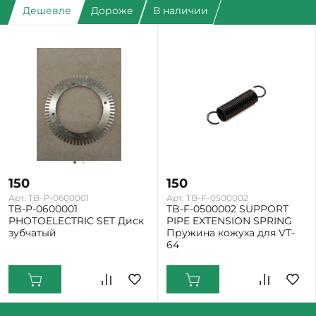
Дешевле
Дороже
В наличии
150
150
Арт. TB-P-0600001
Арт. TB-F-0500002
TB-P-0600001
TB-F-0500002 SUPPORT
PHOTOELECTRIC SET Диск
PIPE EXTENSION SPRING
зубчатый
Пружина кожуха для VT-
64
Екатеринбург: Мало