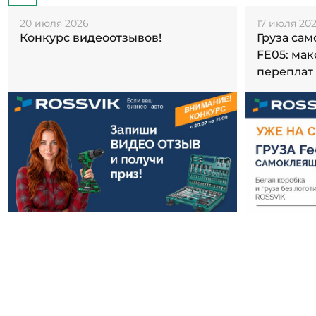
20 июля 2026
17 июля 20
Конкурс видеоотзывов!
Груза са
FE05: ма
переплат