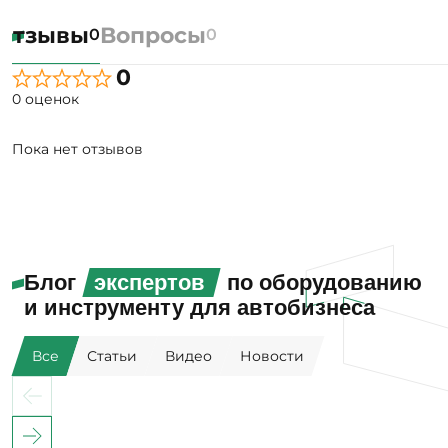
Отзывы
Вопросы
0
0
0
0 оценок
Пока нет отзывов
Блог
экспертов
по оборудованию
и инструменту для автобизнеса
Все
Статьи
Видео
Новости