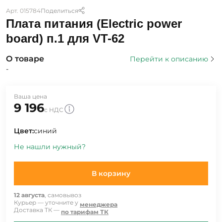
Арт. 015784
Поделиться
Плата питания (Electric power
board) п.1 для VT-62
О товаре
Перейти к описанию
-
Ваша цена
9 196
с НДС
Цвет:
синий
Не нашли нужный?
В корзину
12 августа
, самовывоз
Курьер — уточните у
менеджера
Доставка ТК —
по тарифам ТК