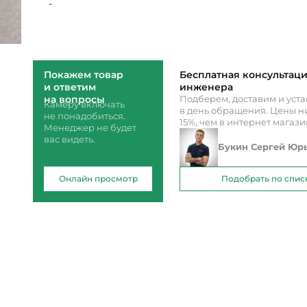
-
Покажем товар
Бесплатная консультац
и ответим
инженера
на вопросы
Подберем, доставим и уст
Камеру включать
в день обращения. Цены ни
не понадобиться.
15%, чем в интернет магаз
Менеджер не будет
вас видеть.
Букин Сергей Юр
Онлайн просмотр
Подобрать по спис