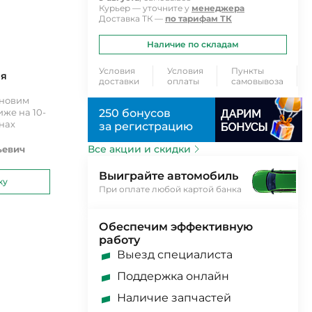
Курьер — уточните у
менеджера
Доставка ТК —
по тарифам ТК
Наличие по складам
Условия
Условия
Пункты
ия
доставки
оплаты
самовывоза
ановим
же на 10-
250 бонусов
инах
за регистрацию
Все акции и скидки
ьевич
Выиграйте автомобиль
ку
При оплате любой картой банка
Обеспечим эффективную
работу
Выезд специалиста
Поддержка онлайн
Наличие запчастей