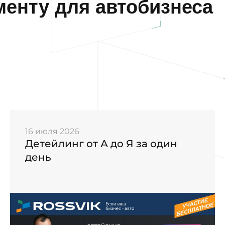
енту для автобизнеса
16 июля 2026
Детейлинг от А до Я за один
день