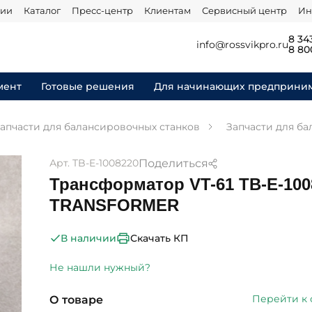
нии
Каталог
Пресс-центр
Клиентам
Сервисный центр
Ин
8 34
info@rossvikpro.ru
8 80
мент
Готовые решения
Для начинающих предприни
апчасти для балансировочных станков
Запчасти для ба
Поделиться
Арт. TB-E-1008220
Трансформатор VT-61 TB-E-100
TRANSFORMER
Скачать КП
В наличии
Не нашли нужный?
Перейти к
О товаре