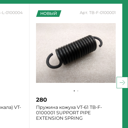
B-L-0100004
Арт. TB-F-0100001
НОВЫЙ
280
кала) VT-
Пружина кожуха VT-61 TB-F-
0100001 SUPPORT PIPE
EXTENSION SPRING