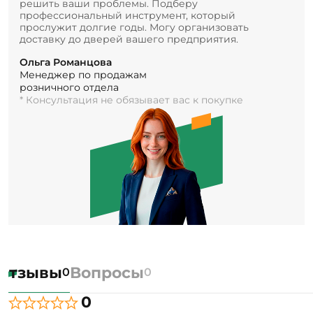
решить ваши проблемы. Подберу
профессиональный инструмент, который
прослужит долгие годы. Могу организовать
доставку до дверей вашего предприятия.
Ольга Романцова
Менеджер по продажам
розничного отдела
* Консультация не обязывает вас к покупке
Отзывы
Вопросы
0
0
0