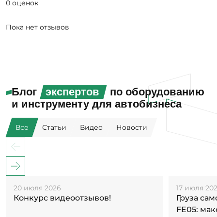
0 оценок
Пока нет отзывов
Блог
экспертов
по оборудованию
и инструменту для автобизнеса
Все
Статьи
Видео
Новости
20 июля 2026
17 июля 20
Конкурс видеоотзывов!
Груза са
FE05: ма