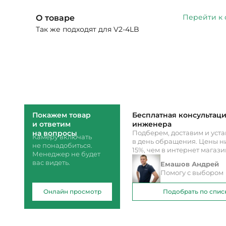
Перейти к
О товаре
Так же подходят для V2-4LB
Покажем товар
Бесплатная консультац
и ответим
инженера
на вопросы
Подберем, доставим и уст
Камеру включать
в день обращения. Цены ни
не понадобиться.
15%, чем в интернет магаз
Менеджер не будет
вас видеть.
Емашов Андрей
Помогу с выбором
Онлайн просмотр
Подобрать по спис