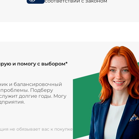
соответствии с законом
ирую и помогу с выбором*
ник и балансировочный
и проблемы. Подберу
лужит долгие годы. Могу
дприятия.
ация не обязывает вас к покупке