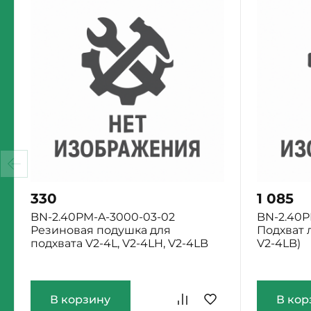
330
1 085
BN-2.40PM-A-3000-03-02
BN-2.40P
Резиновая подушка для
Подхват л
подхвата V2-4L, V2-4LH, V2-4LB
V2-4LB)
Екатеринбург: Мало
Екатеринб
В корзину
В кор