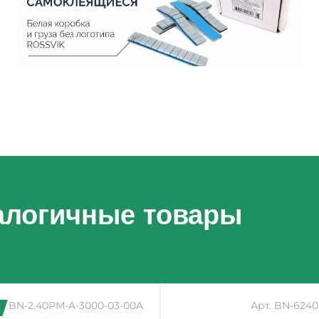
алогичные товары
т. BN-2.40PM-A-3000-03-00A
Арт. BN-6240