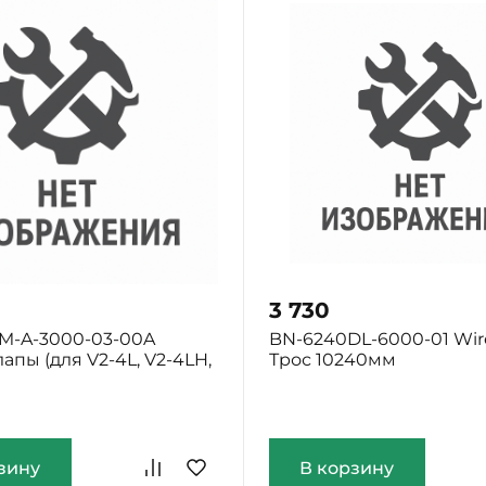
3 730
M-A-3000-03-00A
BN-6240DL-6000-01 Wir
апы (для V2-4L, V2-4LH,
Трос 10240мм
Екатеринбург: Мало
ург: Мало
зину
В корзину