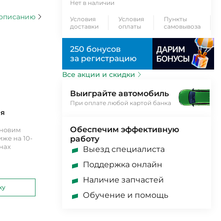
Нет в наличии
 описанию
Условия
Условия
Пункты
доставки
оплаты
самовывоза
250 бонусов
за регистрацию
Все акции и скидки
Выиграйте автомобиль
При оплате любой картой банка
ия
Обеспечим эффективную
ановим
же на 10-
работу
инах
Выезд специалиста
Поддержка онлайн
Наличие запчастей
ку
Обучение и помощь