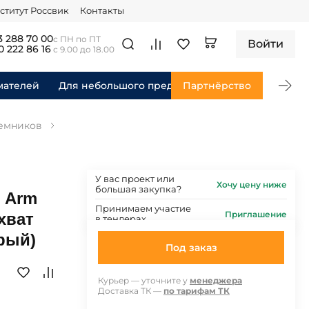
ститут Россвик
Контакты
3 288 70 00
с ПН по ПТ
Войти
0 222 86 16
с 9.00 до 18.00
мателей
Для небольшого предприятия
Партнёрство
Для федераль
ъемников
У вас проект или
Хочу цену ниже
большая закупка?
d Arm
Принимаем участие
Приглашение
хват
в тендерах
рый)
Под заказ
Курьер — уточните у
менеджера
Доставка ТК —
по тарифам ТК