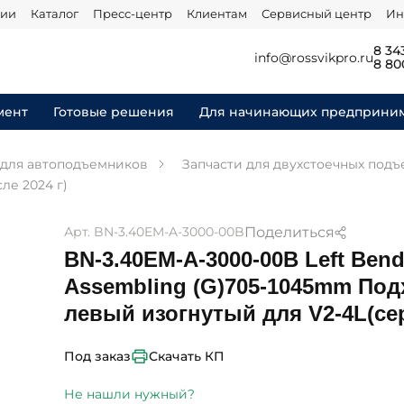
нии
Каталог
Пресс-центр
Клиентам
Сервисный центр
Ин
8 34
info@rossvikpro.ru
8 80
мент
Готовые решения
Для начинающих предприни
 для автоподъемников
Запчасти для двухстоечных под
ле 2024 г)
Поделиться
Арт. BN-3.40EM-A-3000-00B
BN-3.40EM-A-3000-00B Left Ben
Assembling (G)705-1045mm Под
левый изогнутый для V2-4L(се
Скачать КП
Под заказ
Не нашли нужный?