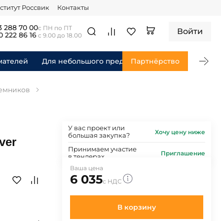
ститут Россвик
Контакты
3 288 70 00
с ПН по ПТ
Войти
0 222 86 16
с 9.00 до 18.00
мателей
Для небольшого предприятия
Партнёрство
Для федераль
ъемников
У вас проект или
Хочу цену ниже
большая закупка?
ver
Принимаем участие
Приглашение
в тендерах
Ваша цена
6 035
с НДС
В корзину