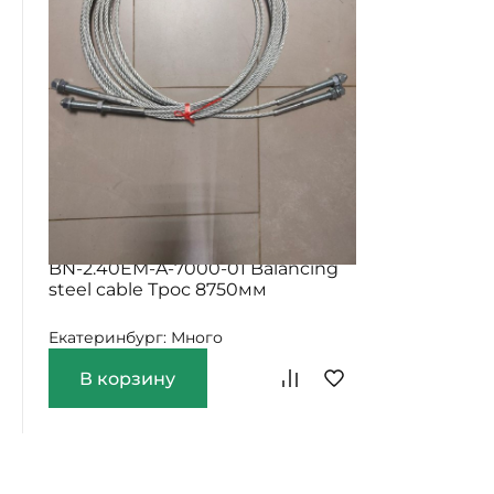
2 900
BN-2.40EM-A-7000-01 Balancing
steel cable Трос 8750мм
Екатеринбург: Много
В корзину