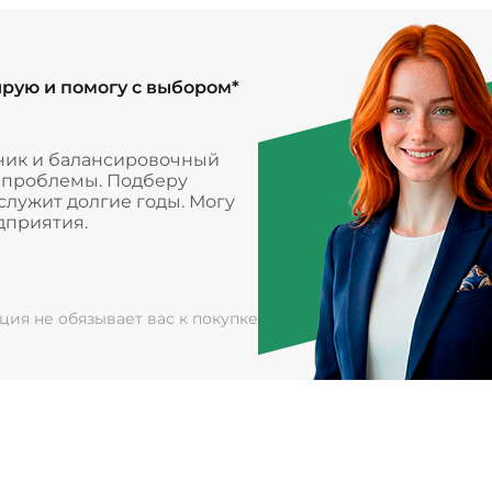
ирую и помогу с выбором*
ник и балансировочный
и проблемы. Подберу
лужит долгие годы. Могу
дприятия.
ация не обязывает вас к покупке