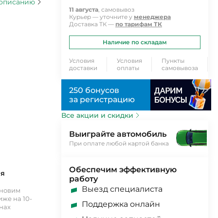
 описанию
11 августа
, самовывоз
Курьер — уточните у
менеджера
Доставка ТК —
по тарифам ТК
Наличие по складам
Условия
Условия
Пункты
доставки
оплаты
самовывоза
250 бонусов
за регистрацию
Все акции и скидки
Выиграйте автомобиль
При оплате любой картой банка
Обеспечим эффективную
ия
работу
Выезд специалиста
ановим
же на 10-
Поддержка онлайн
инах