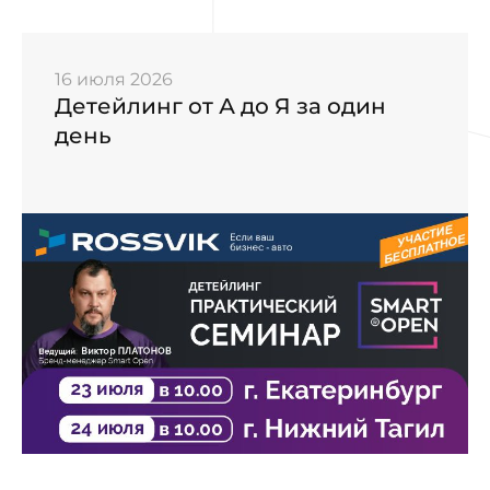
16 июля 2026
Детейлинг от А до Я за один
день