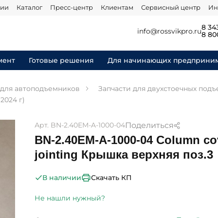
нии
Каталог
Пресс-центр
Клиентам
Сервисный центр
Ин
8 34
info@rossvikpro.ru
8 80
мент
Готовые решения
Для начинающих предприни
 для автоподъемников
Запчасти для двухстоечных под
2024 г)
Поделиться
Арт. BN-2.40EM-A-1000-04
BN-2.40EM-A-1000-04 Column co
jointing Крышка верхняя поз.3
Скачать КП
В наличии
Не нашли нужный?