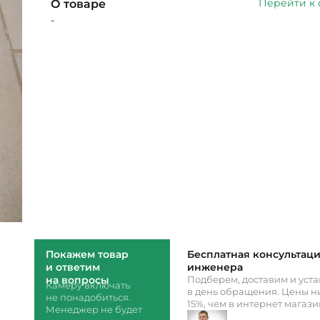
Перейти к
О товаре
-
Покажем товар
Бесплатная консультац
и ответим
инженера
на вопросы
Подберем, доставим и уст
Камеру включать
в день обращения. Цены ни
не понадобиться.
15%, чем в интернет магаз
Менеджер не будет