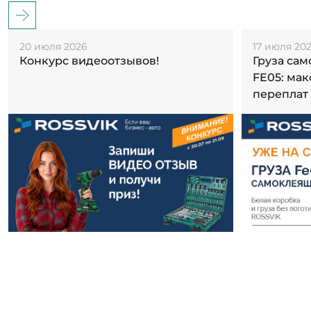
20 июля 2026
17 июля 20
Конкурс видеоотзывов!
Груза са
FE05: ма
переплат