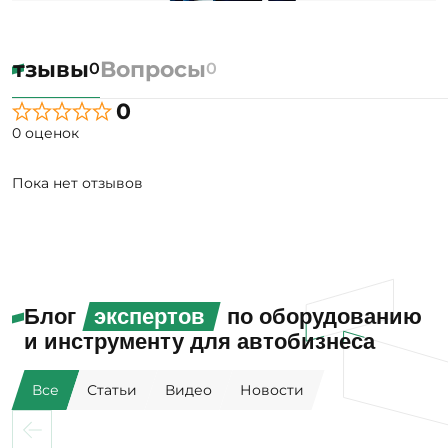
Отзывы
Вопросы
0
0
0
0 оценок
Пока нет отзывов
Блог
экспертов
по оборудованию
и инструменту для автобизнеса
Все
Статьи
Видео
Новости