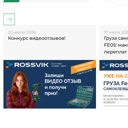
20 июля 2026
17 июля 20
Конкурс видеоотзывов!
Груза са
FE05: ма
переплат