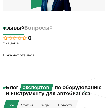
Отзывы
Вопросы
0
0
0
0 оценок
Пока нет отзывов
Блог
экспертов
по оборудованию
и инструменту для автобизнеса
Все
Статьи
Видео
Новости